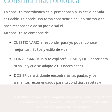
Consulta macrobiótica
La consulta macrobiótica es el primer paso a un estilo de vida
saludable. Es donde uno toma consciencia de uno mismo y se
hace responsable de su propia salud.
Mi consulta se compone de:
CUESTIONARIO a responder para yo poder conocer
mejor tus hábitos y estilo de vida
CONVERSAREMOS y te explicaré COMO y QUE hacer para
tu salud y que se adapte a tus necesidades
DOSIER para tí, donde encontrarás las pautas y los
alimentos recomendados para tu condición, recetas y
consejos terapéuticos
Utilizamos cookies para asegurar que damos la mejor experienc
SOPORTE personalizado vía teléfono o email para dudas
al usuario en nuestra web. Si sigues utilizando este sitio
que puedan surgir
asumiremos que estás de acuerdo.