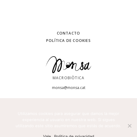
CONTACTO
POLÍTICA DE COOKIES
MACROBIÒTICA
monsa@monsa.cat
Utilizamos cookies para asegurar que damos la mejor
experiencia al usuario en nuestra web. Si sigues
utilizando este sitio asumiremos que estás de acuerdo.
© 2026 Copyright monsa. Web design by
iquadrat
.
Vale
Política de privacidad