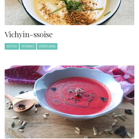
Vichyin-ssoise
DETOX
VERANO
VERDURAS